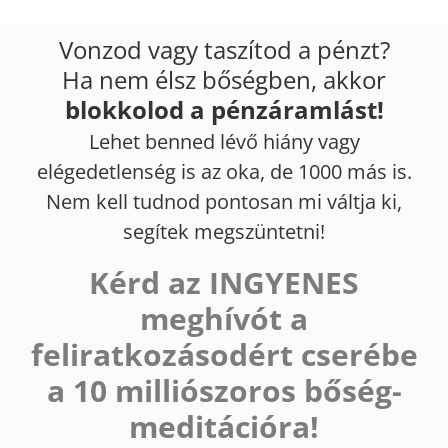
Kihagyás
Vonzod vagy taszítod a pénzt?
Ha nem élsz bőségben, akkor
blokkolod a pénzáramlást!
Lehet benned lévő hiány vagy
elégedetlenség is az oka, de 1000 más is.
Nem kell tudnod pontosan mi váltja ki,
segítek megszüntetni!
Kérd az INGYENES
meghívót a
feliratkozásodért cserébe
a 10 milliószoros bőség-
meditációra!