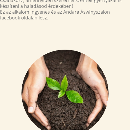
Csatlakozz, amennyiben szeretnél szentelt gyertyákat is
készíteni a haladásod érdekében!
Ez az alkalom ingyenes és az Andara Ásványszalon
facebook oldalán lesz.