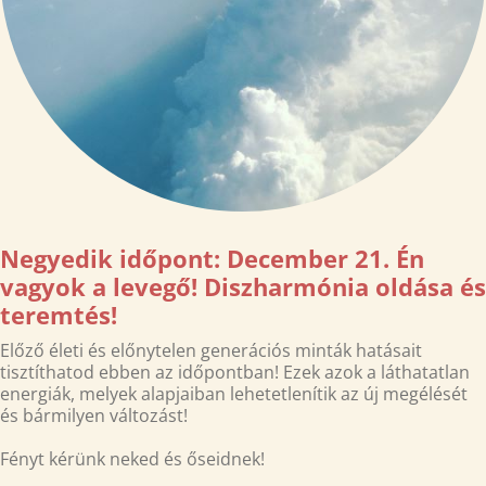
Negyedik időpont: December 21. Én
vagyok a levegő! Diszharmónia oldása és
teremtés!
Előző életi és előnytelen generációs minták hatásait
tisztíthatod ebben az időpontban! Ezek azok a láthatatlan
energiák, melyek alapjaiban lehetetlenítik az új megélését
és bármilyen változást!
Fényt kérünk neked és őseidnek!