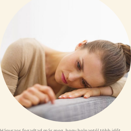
Hányszor fogadtad már meg, hogy holnaptól több időt