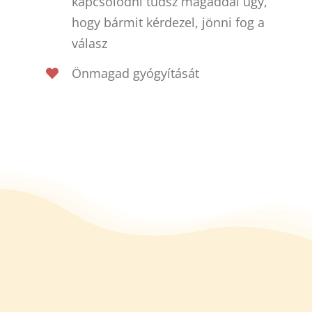
kapcsolódni tudsz magaddal úgy,
hogy bármit kérdezel, jönni fog a
válasz
Önmagad gyógyítását