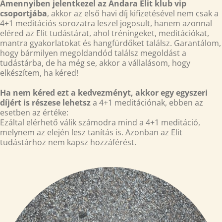
Amennyiben jelentkezel az Andara Elit klub vip
csoportjába
, akkor az első havi díj kifizetésével nem csak a
4+1 meditációs sorozatra leszel jogosult, hanem azonnal
eléred az Elit tudástárat, ahol tréningeket, meditációkat,
mantra gyakorlatokat és hangfürdőket találsz. Garantálom,
hogy bármilyen megoldandód találsz megoldást a
tudástárba, de ha még se, akkor a vállalásom, hogy
elkészítem, ha kéred!
Ha nem kéred ezt a kedvezményt, akkor egy egyszeri
díjért is részese lehetsz
a 4+1 meditációnak, ebben az
esetben az értéke:
Ezáltal elérhető válik számodra mind a 4+1 meditáció,
melynem az elején lesz tanítás is. Azonban az Elit
tudástárhoz nem kapsz hozzáférést.