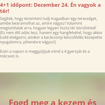
4+1 időpont: December 24. Én vagyok a
tér!
Segítek, hogy teremteni tudj magadban egy terességet,
amibe beáramolhat az, amire vágysz! Valamint
megtanítalak arra, hogyan legyen tiszta tér körülötted!
(Ez nem élő adás lesz, hanem egy hangfelvétel, hogy akkor
tudd elvégezni, amikor a karácsonyi készülődés közepette
nyugalomra, pihenésre vágysz!)
Ezen a napon is meggyújtjuk mind a 4 gyertyát és a
mécsest is.
Fogd meg a kezem és