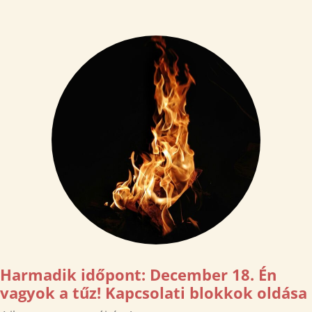
Harmadik időpont: December 18. Én
vagyok a tűz! Kapcsolati blokkok oldása