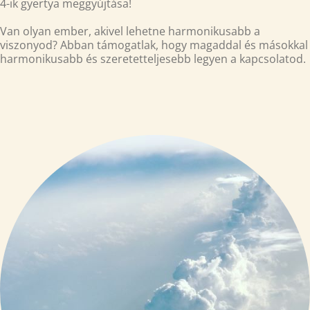
4-ik gyertya meggyújtása!
Van olyan ember, akivel lehetne harmonikusabb a
viszonyod? Abban támogatlak, hogy magaddal és másokkal
harmonikusabb és szeretetteljesebb legyen a kapcsolatod.