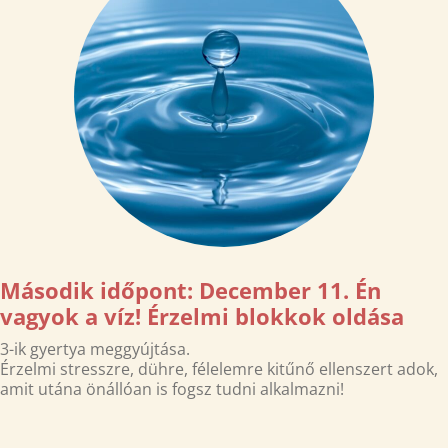
Második időpont: December 11. Én
vagyok a víz! Érzelmi blokkok oldása
3-ik gyertya meggyújtása.
Érzelmi stresszre, dühre, félelemre kitűnő ellenszert adok,
amit utána önállóan is fogsz tudni alkalmazni!