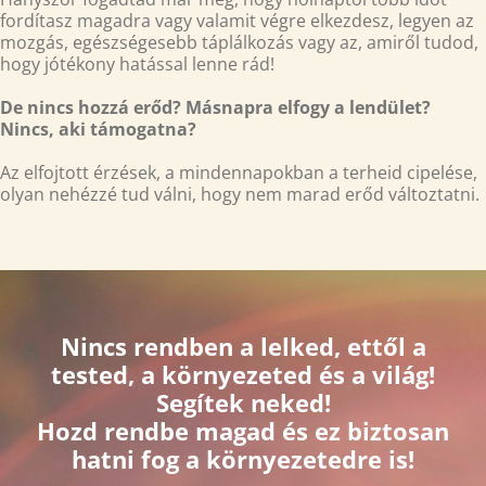
fordítasz magadra vagy valamit végre elkezdesz, legyen az
mozgás, egészségesebb táplálkozás vagy az, amiről tudod,
hogy jótékony hatással lenne rád!
De nincs hozzá erőd? Másnapra elfogy a lendület?
Nincs, aki támogatna?
Az elfojtott érzések, a mindennapokban a terheid cipelése,
olyan nehézzé tud válni, hogy nem marad erőd változtatni.
Nincs rendben a lelked, ettől a
tested, a környezeted és a világ!
Segítek neked!
Hozd rendbe magad és ez biztosan
hatni fog a környezetedre is!