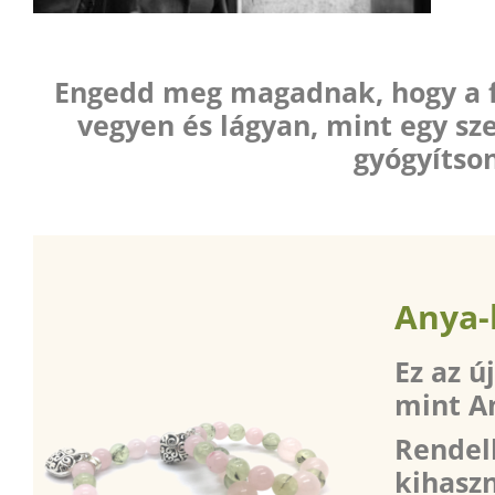
Engedd meg magadnak, hogy a fe
vegyen és lágyan, mint egy sze
gyógyítso
Anya-
Ez az ú
mint
A
Rendelh
kihasz