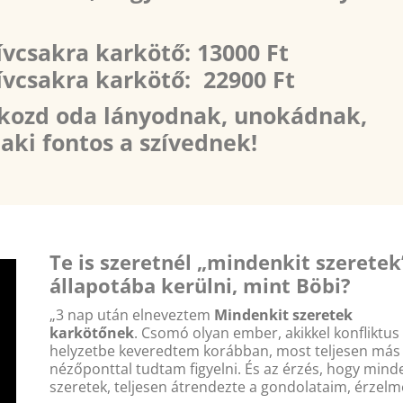
ívcsakra karkötő:
13000 Ft
ívcsakra karkötő: 229
00 Ft
kozd oda lányodnak, unokádnak,
aki fontos a szívednek!
Te is szeretnél „mindenkit szeretek
állapotába kerülni, mint Böbi?
„3 nap után elneveztem
Mindenkit szeretek
karkötőnek
. Csomó olyan ember, akikkel konfliktus
helyzetbe keveredtem korábban, most teljesen más
nézőponttal tudtam figyelni. És az érzés, hogy mind
szeretek, teljesen átrendezte a gondolataim, érzelm