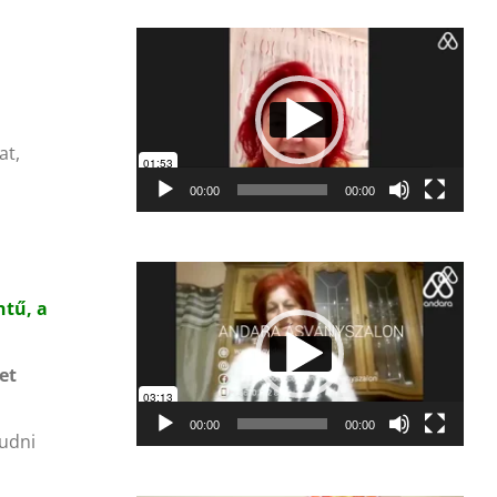
Videólejátszó
at,
00:00
00:00
Videólejátszó
ntű, a
et
00:00
00:00
tudni