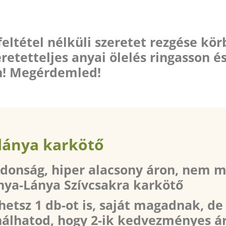
ltétel nélküli szeretet rezgése kör
retetteljes anyai ölelés ringasson é
n! Megérdemled!
lánya karkötő
jdonság, hiper alacsony áron, nem m
nya-Lánya Szívcsakra karkötő
etsz 1 db-ot is, saját magadnak, de
nálhatod, hogy 2-ik kedvezményes á