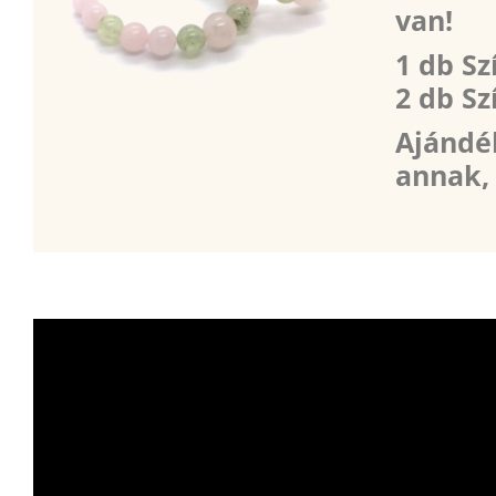
van!
1 db Sz
2 db Sz
Ajándé
annak, 