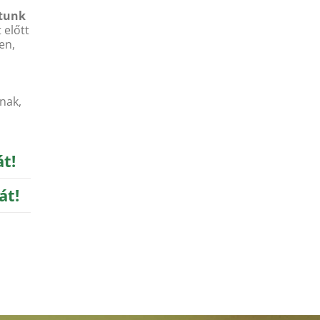
dtunk
 előtt
en,
nak,
t!
át!