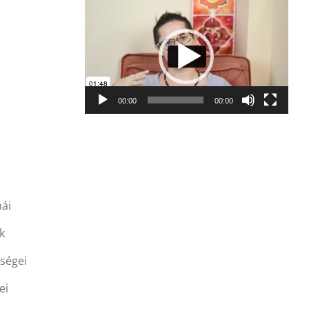
Videólejátszó
00:00
00:00
mái
k
gségei
ei