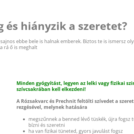
és hiányzik a szeretet?
ajnos ebbe bele is halnak emberek. Biztos te is ismersz oly
 rá ő is meghalt
Minden gyógyítást, legyen az lelki vagy fizikai szi
szívcsakrában kell elkezdeni!
A Rózsakvarc és Prechnit feltölti szívedet a szeret
rezgésével, melynek hatására
megszűnnek a benned lévő tüskék, újra fogsz 
bízni és szeretni
ha van fizikai tüneted, gyors javulást fogsz