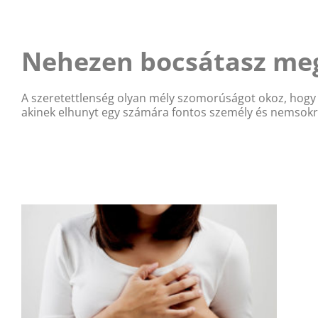
Kihagyás
Nehezen bocsátasz meg 
A szeretettlenség olyan mély szomorúságot okoz, hogy s
akinek elhunyt egy számára fontos személy és nemsokra