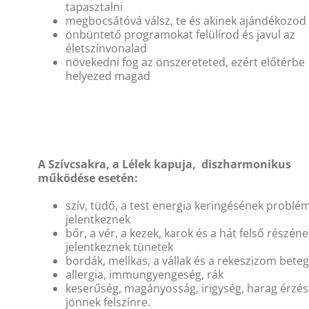
tapasztalni
megbocsátóvá válsz, te és akinek ajándékozod
önbüntető programokat felülírod és javul az
életszínvonalad
növekedni fog az önszereteted, ezért előtérbe
helyezed magad
A Szívcsakra, a Lélek kapuja, diszharmonikus
működése esetén:
szív, tüdő, a test energia keringésének problé
jelentkeznek
bőr, a vér, a kezek, karok és a hát felső részéne
jelentkeznek tünetek
bordák, mellkas, a vállak és a rekeszizom bete
allergia, immungyengeség, rák
keserűség, magányosság, irigység, harag érzés
jönnek felszínre.