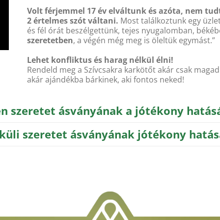
Volt férjemmel 17 év elváltunk és azóta, nem tu
2 értelmes szót váltani.
Most találkoztunk egy üzlet
és fél órát beszélgettünk, tejes nyugalomban, békéb
szeretetben
, a végén még meg is öleltük egymást.”
Lehet konfliktus és harag nélkül élni!
Rendeld meg a Szívcsakra karkötőt akár csak magad
akár ajándékba bárkinek, aki fontos neked!
en szeretet ásványának a jótékony hatásá
élküli szeretet ásványának jótékony hatás