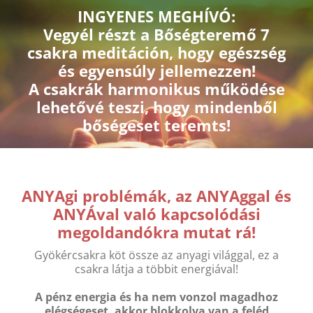
Kihagyás
INGYENES MEGHÍVÓ:
Vegyél részt a Bőségteremő 7
csakra meditáción, hogy egészség
és egyensúly jellemezzen!
A csakrák harmonikus működése
lehetővé teszi, hogy mindenből
bőségeset teremts!
ANYAgi problémák, az ANYAggal és
ANYÁval való kapcsolódási
megoldandókra mutat rá!
Gyökércsakra köt össze az anyagi világgal, ez a
csakra látja a többit energiával!
A pénz energia és ha nem vonzol magadhoz
elégségeset, akkor blokkolva van a feléd