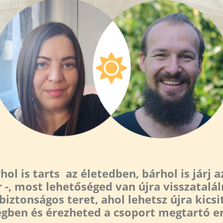
ol is tarts az életedben, bárhol is járj 
 -, most lehetőséged van újra visszatalál
 és biztonságos teret, ahol lehetsz újra ki
gben és érezheted a csoport megtartó er