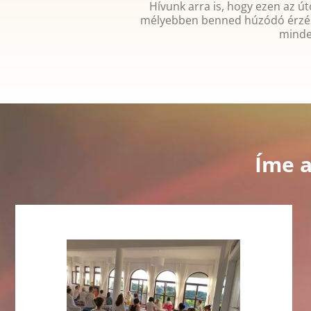
Hívunk arra is, hogy ezen az út
mélyebben benned húzódó érzések
minde
Íme a