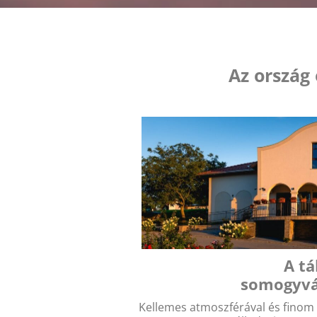
Az ország
A tá
somogyvá
Kellemes atmoszférával és finom e