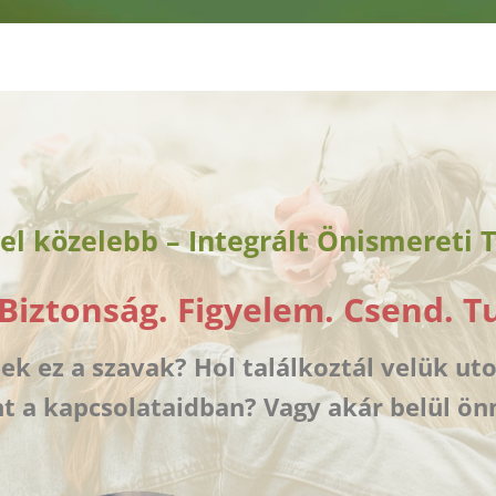
el közelebb – Integrált Önismereti 
 Biztonság. Figyelem. Csend. T
k ez a szavak? Hol találkoztál velük uto
nt a kapcsolataidban? Vagy akár belül 