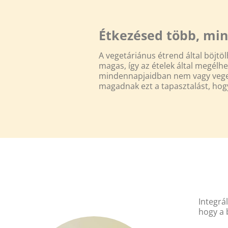
Étkezésed több, min
A vegetáriánus étrend által böjtölh
magas, így az ételek által megélhe
mindennapjaidban nem vagy vege
magadnak ezt a tapasztalást, hogy 
Integrá
hogy a 