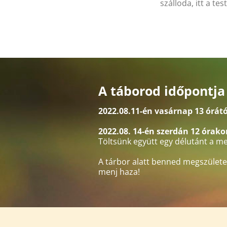
szálloda, itt a test
A táborod időpontja
2022.08.11-én vasárnap 13 órátó
2022.08. 14-én szerdán 12 órako
Töltsünk együtt egy délutánt a m
A tárbor alatt benned megszületet
menj haza!