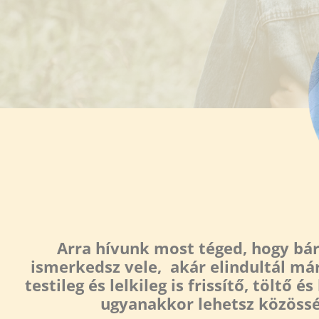
Arra hívunk most téged, hogy bárh
ismerkedsz vele, akár elindultál már
testileg és lelkileg is frissítő, töltő
ugyanakkor lehetsz közössé