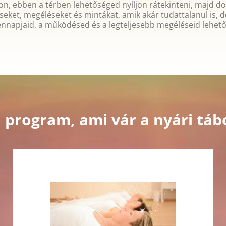
on, ebben a térben lehetőséged nyíljon rátekinteni, majd do
et, megéléseket és mintákat, amik akár tudattalanul is, de
nnapjaid, a működésed és a legteljesebb megéléseid lehető
 program, ami vár a nyári tá