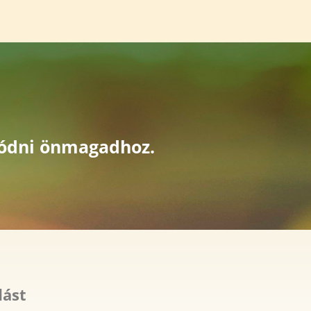
olódni önmagadhoz.
dást