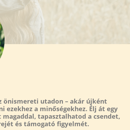
az önismereti utadon – akár újként
ni ezekhez a minőségekhez. Élj át egy
csit magaddal, tapasztalhatod a csendet,
ejét és támogató figyelmét.