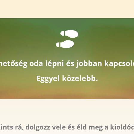
ehetőség oda lépni és jobban kapcs
Eggyel közelebb.
ints rá, dolgozz vele és éld meg a kioldó