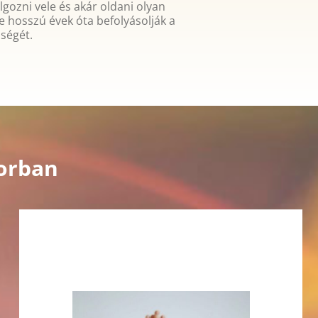
lgozni vele és akár oldani olyan
 hosszú évek óta befolyásolják a
ségét.
borban