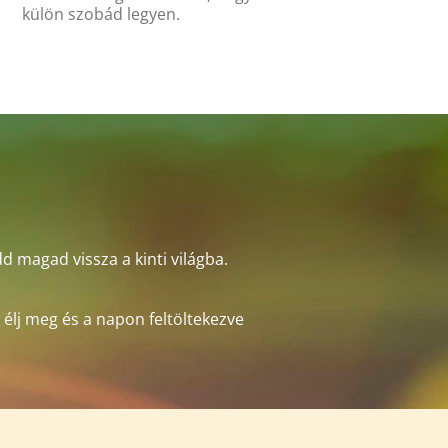
külön szobád legyen.
d magad vissza a kinti világba.
élj meg és a napon feltöltekezve