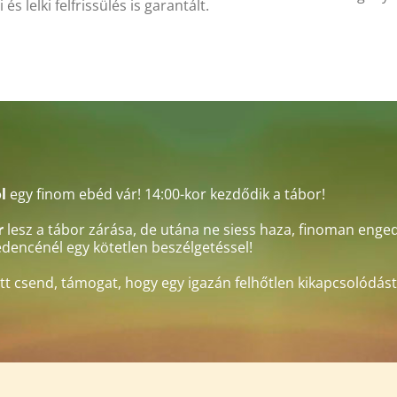
i és lelki felfrissülés is garantált.
l
egy finom ebéd vár! 14:00-kor kezdődik a tábor!
r
lesz a tábor zárása, de utána ne siess haza, finoman enged
edencénél egy kötetlen beszélgetéssel!
t csend, támogat, hogy egy igazán felhőtlen kikapcsolódást 