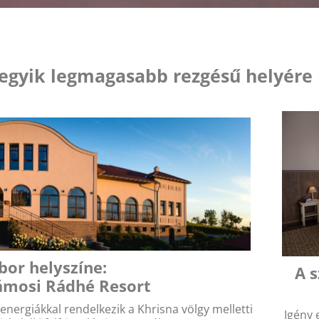
 egyik legmagasabb rezgésű helyére 
bor helyszíne:
A s
mosi Rádhé Resort
nergiákkal rendelkezik a Khrisna völgy melletti
Igény 