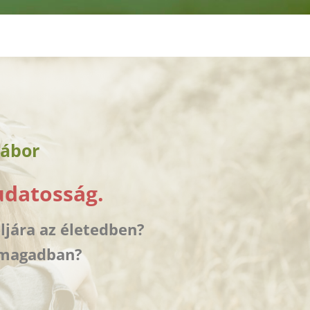
Tábor
udatosság.
ljára az életedben?
önmagadban?