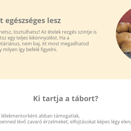
t egészséges lesz
etsz, tisztulhatsz! Az ételek rezgés szintje is
tsz egy teljes kikönnyülést. Ha a
táriánus, nem baj, itt most megadhatod
milyen így befelé figyelni.
Ki tartja a tábort?
l lélekmentorként abban támogatlak,
benned lévő zavaró érzelmeket, elfojtásokat képes légy eleng