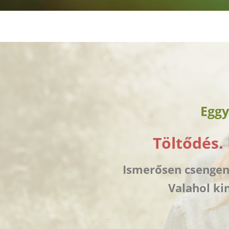
Kihagyás
Eggy
Töltődés.
Ismerősen csengene
Valahol ki