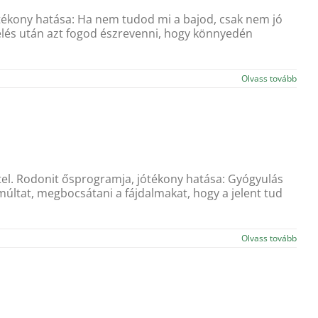
ótékony hatása: Ha nem tudod mi a bajod, csak nem jó
selés után azt fogod észrevenni, hogy könnyedén
Olvass tovább
ettel. Rodonit ősprogramja, jótékony hatása: Gyógyulás
múltat, megbocsátani a fájdalmakat, hogy a jelent tud
Olvass tovább