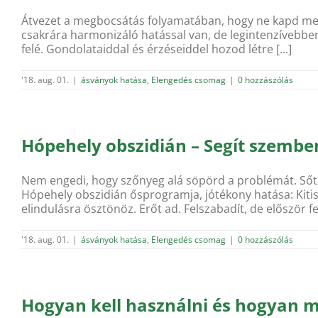
Átvezet a megbocsátás folyamatában, hogy ne kapd meg ú
csakrára harmonizáló hatással van, de legintenzívebben 
felé. Gondolataiddal és érzéseiddel hozod létre [...]
'18. aug. 01.
|
ásványok hatása
,
Elengedés csomag
|
0 hozzászólás
Hópehely obszidián – Segít szemben
Nem engedi, hogy szőnyeg alá söpörd a problémát. Sőt ő 
Hópehely obszidián ősprogramja, jótékony hatása: Kitiszt
elindulásra ösztönöz. Erőt ad. Felszabadít, de először fes
'18. aug. 01.
|
ásványok hatása
,
Elengedés csomag
|
0 hozzászólás
Hogyan kell használni és hogyan 