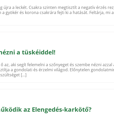
jra a leckét. Csakra szinten megtisztít a negatív érzés re
a gyökér és korona csakrára fejti ki a hatását. Feltárja, mi
ézni a tüskéiddel!
az, aki segít felemelni a szőnyeget és szembe nézni azzal a 
ítja a gondolati és érzelmi világod. Előnytelen gondolatmintá
zültséget [...]
működik az Elengedés-karkötő?