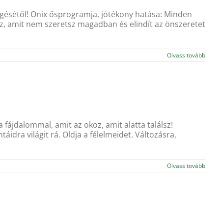
zgésétől! Onix ősprogramja, jótékony hatása: Minden
 az, amit nem szeretsz magadban és elindít az önszeretet
Olvass tovább
fájdalommal, amit az okoz, amit alatta találsz!
idra világit rá. Oldja a félelmeidet. Változásra,
Olvass tovább