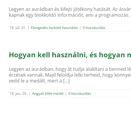
Legyen az aurádban és kifejti jótékony hatását. Az ásv
kapnak egy blokkoldó információt, ami a programozás. 
'18. júl. 31.
|
Elengedés karkötő használat
|
0 hozzászólás
Hogyan kell használni, és hogyan 
Legyen az aurádban, hogy át tudja alakítani a benned l
érzések vannak. Majd feloldja lelki terheid, hogy könnye
vedd le a medált, mert a [...]
'18. jan. 20.
|
Angyali Jólét-medál
|
0 hozzászólás