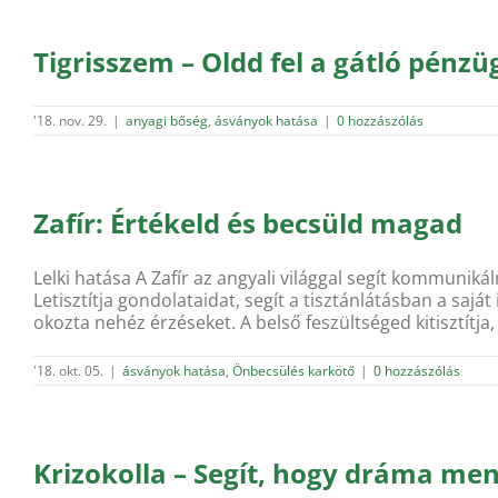
Tigrisszem – Oldd fel a gátló pénzü
'18. nov. 29.
|
anyagi bőség
,
ásványok hatása
|
0 hozzászólás
Zafír: Értékeld és becsüld magad
Lelki hatása A Zafír az angyali világgal segít kommunik
Letisztítja gondolataidat, segít a tisztánlátásban a saj
okozta nehéz érzéseket. A belső feszültséged kitisztítja, 
'18. okt. 05.
|
ásványok hatása
,
Önbecsülés karkötő
|
0 hozzászólás
Krizokolla – Segít, hogy dráma men