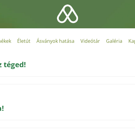
ékek
Életút
Ásványok hatása
Videótár
Galéria
Ka
 téged!
a!