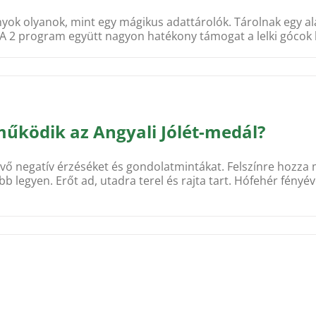
ányok olyanok, mint egy mágikus adattárolók. Tárolnak egy a
A 2 program együtt nagyon hatékony támogat a lelki gócok 
működik az Angyali Jólét-medál?
évő negatív érzéséket és gondolatmintákat. Felszínre hozza
bb legyen. Erőt ad, utadra terel és rajta tart. Hófehér fény