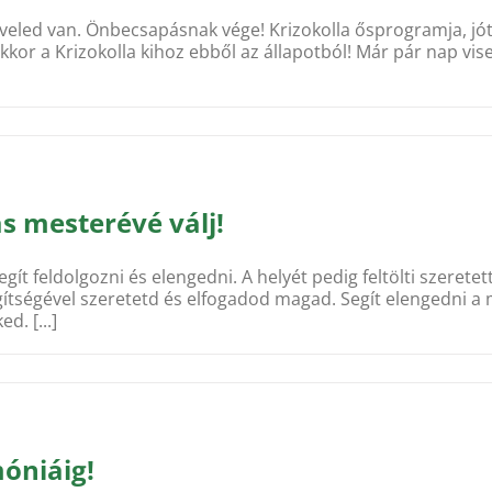
 ő veled van. Önbecsapásnak vége! Krizokolla ősprogramja, j
kor a Krizokolla kihoz ebből az állapotból! Már pár nap vi
s mesterévé válj!
egít feldolgozni és elengedni. A helyét pedig feltölti szeret
egítségével szeretetd és elfogadod magad. Segít elengedni a 
. [...]
móniáig!