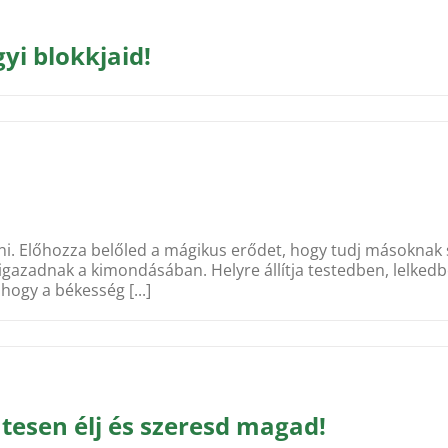
gyi blokkjaid!
álni. Előhozza belőled a mágikus erődet, hogy tudj másoknak
át igazadnak a kimondásában. Helyre állítja testedben, lelke
hogy a békesség [...]
tesen élj és szeresd magad!