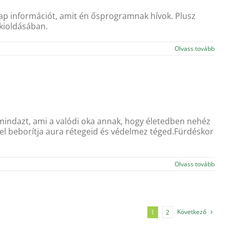
lap információt, amit én ősprogramnak hívok. Plusz
kioldásában.
Olvass tovább
 mindazt, ami a valódi oka annak, hogy életedben nehéz
ével beborítja aura rétegeid és védelmez téged.Fürdéskor
Olvass tovább
Következő
1
2