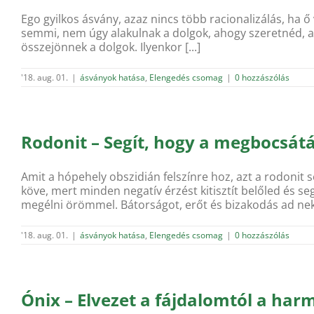
Ego gyilkos ásvány, azaz nincs több racionalizálás, ha
semmi, nem úgy alakulnak a dolgok, ahogy szeretnéd, ak
összejönnek a dolgok. Ilyenkor [...]
'18. aug. 01.
|
ásványok hatása
,
Elengedés csomag
|
0 hozzászólás
Rodonit – Segít, hogy a megbocsátá
Amit a hópehely obszidián felszínre hoz, azt a rodonit s
köve, mert minden negatív érzést kitisztít belőled és s
megélni örömmel. Bátorságot, erőt és bizakodás ad neked
'18. aug. 01.
|
ásványok hatása
,
Elengedés csomag
|
0 hozzászólás
Ónix – Elvezet a fájdalomtól a har