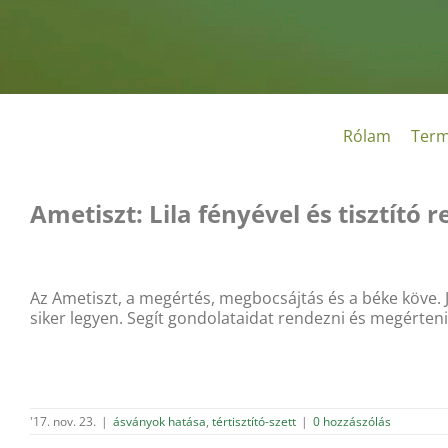
Kihagyás
Rólam
Term
Ametiszt: Lila fényével és tisztító
Az Ametiszt, a megértés, megbocsájtás és a béke köve. J
siker legyen. Segít gondolataidat rendezni és megérteni
'17. nov. 23.
|
ásványok hatása
,
tértisztító-szett
|
0 hozzászólás