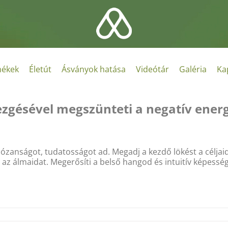
ékek
Életút
Ásványok hatása
Videótár
Galéria
Ka
 rezgésével megszünteti a negatív ener
ózanságot, tudatosságot ad. Megadj a kezdő lökést a céljaid
 az álmaidat. Megerősíti a belső hangod és intuitív képessé