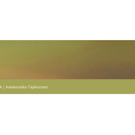
ek
|
Adatkezelési Tájékoztató