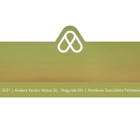
 2021 | Andara Varázs Válasz Bt. - Nagy Ida Aliz |
Általános Szerződési Feltétel