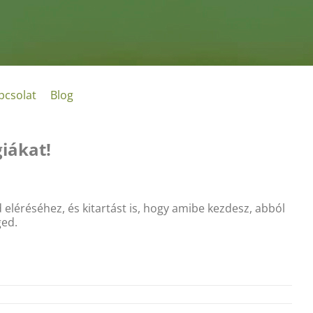
pcsolat
Blog
giákat!
 eléréséhez, és kitartást is, hogy amibe kezdesz, abból
ged.