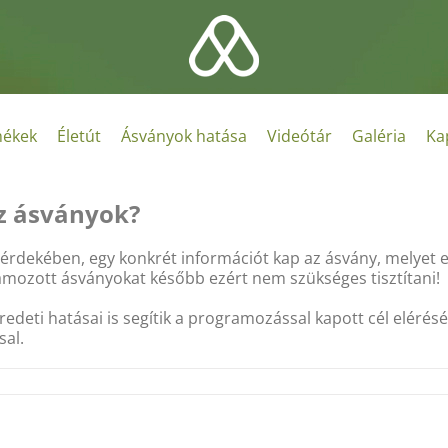
ékek
Életút
Ásványok hatása
Videótár
Galéria
Ka
az ásványok?
e érdekében, egy konkrét információt kap az ásvány, melyet
amozott ásványokat később ezért nem szükséges tisztítani!
deti hatásai is segítik a programozással kapott cél elérés
sal.