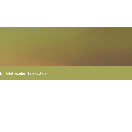
ek
|
Adatkezelési Tájékoztató