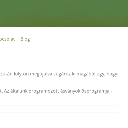
pcsolat
Blog
 ezután folyton megújulva sugároz ki magából úgy, hogy
ét. Az általunk programozott ásványok ősprogramja -