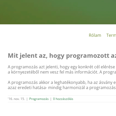
Kihagyás
Rólam
Term
Mit jelent az, hogy programozott 
A programozás azt jelenti, hogy egy konkrét cél elérés
a környezetéből nem vesz fel más információt. A progr
A programozás akkor a leghatékonyabb, ha az ásvány ere
azaz eredeti hatása- mindig harmonizál a programozás
'16. nov. 15.
|
Programozás
|
0 hozzászólás