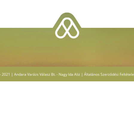
 2021 | Andara Varázs Válasz Bt. - Nagy Ida Aliz |
Általános Szerződési Feltétel