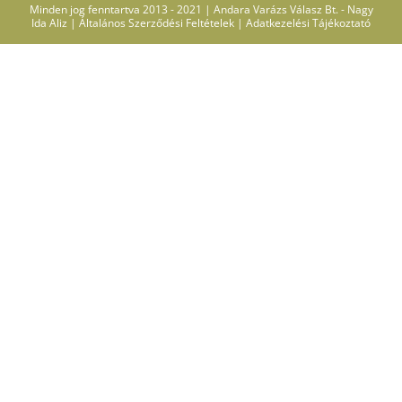
Minden jog fenntartva 2013 - 2021 | Andara Varázs Válasz Bt. - Nagy
Ida Aliz |
Általános Szerződési Feltételek
|
Adatkezelési Tájékoztató