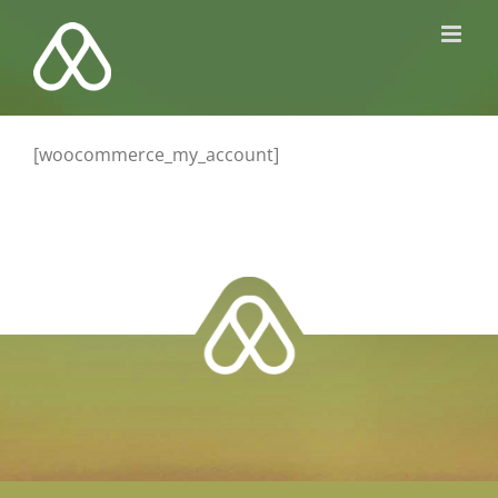
Kihagyás
[woocommerce_my_account]