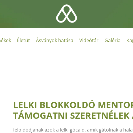
ékek
Életút
Ásványok hatása
Videótár
Galéria
Ka
LELKI BLOKKOLDÓ MENTO
TÁMOGATNI SZERETNÉLEK
feloldódjanak azok a lelki gócaid, amik gátolnak a ha