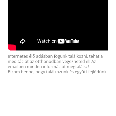
Internetes élő adásban fogunk találkozni, tehát a
meditációt az otthonodban végezheted el! Az
emailben minden információt megtalálsz!
Bízom benne, hogy találkozunk és együtt fejlődünk!