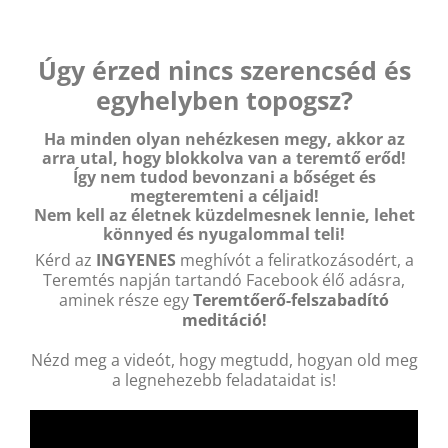
Kihagyás
Úgy érzed nincs szerencséd és
egyhelyben topogsz?
Ha minden olyan nehézkesen megy, akkor az
arra utal, hogy blokkolva van a teremtő erőd!
Így nem tudod bevonzani a bőséget és
megteremteni a céljaid!
Nem kell az életnek küzdelmesnek lennie, lehet
könnyed és nyugalommal teli!
Kérd az
INGYENES
meghívót a feliratkozásodért, a
Teremtés napján tartandó Facebook élő adásra,
aminek része egy
Teremtőerő-felszabadító
meditáció!
Nézd meg a videót, hogy megtudd, hogyan old meg
a legnehezebb feladataidat is!